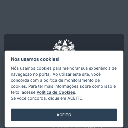
Nós usamos cookies!
Nós usamos cookies para melhorar sua experiência de
navegação no portal. Ao utilizar este site, você
concorda com a política de monitoramento de
Instituto Capixaba de Ensino Pesquisa e Inovação em Saúde
cookies. Para ter mais informações sobre como isso é
- ICEPI
feito, acesse
Política de Cookies
.
Rua Duque de Caxias, 267 - Centro
CEP: 29010-120 - Vitória / ES
Se você concorda, clique em ACEITO.
Tel.: (27) 3198-0221
E-mail:
icepi@saude.es.gov.br
ACEITO
Desenvolvido pelo
2016
- 2026
/
com o Software Livre
Orchard