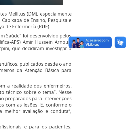
tes Mellitus (DM), especialmente
o Capixaba de Ensino, Pesquisa e
ya de Enfermería (RUE).
em Saúde” foi desenvolvido pelos
ifica-APS) Amir Hussein Arnous,
pini, que decidiram investigar o
entíficos, publicados desde o ano
meiros da Atenção Básica para
om a realidade dos enfermeiros.
nto técnico sobre o tema”. Nesse
tão preparados para intervenções
s com as lesões. E, conforme o
a melhor avaliação e conduta”,
issionais e para os pacientes.