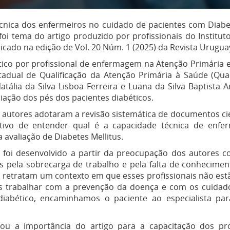
écnica dos enfermeiros no cuidado de pacientes com Diabe
foi tema do artigo produzido por profissionais do Institut
icado na edição de Vol. 20 Núm. 1 (2025) da Revista Urugua
tico por profissional de enfermagem na Atenção Primária 
dual de Qualificação da Atenção Primária à Saúde (Qual
ália da Silva Lisboa Ferreira e Luana da Silva Baptista Ar
iação dos pés dos pacientes diabéticos.
s autores adotaram a revisão sistemática de documentos ci
tivo de entender qual é a capacidade técnica de enfer
a avaliação de Diabetes Mellitus.
 foi desenvolvido a partir da preocupação dos autores c
os pela sobrecarga de trabalho e pela falta de conhecime
o retratam um contexto em que esses profissionais não es
os trabalhar com a prevenção da doença e com os cuidado
diabético, encaminhamos o paciente ao especialista par
ou a importância do artigo para a capacitação dos prof