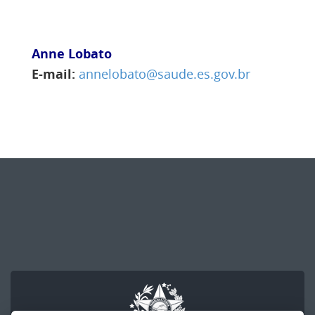
Anne Lobato
E-mail:
annelobato@saude.es.gov.br