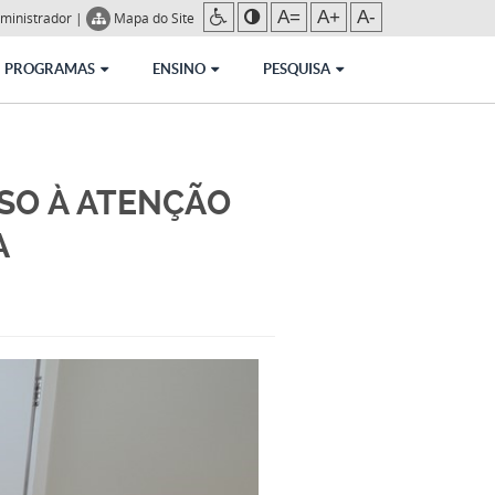
A=
A+
A-
ministrador
|
Mapa do Site
PROGRAMAS
ENSINO
PESQUISA
SSO À ATENÇÃO
A