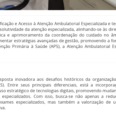
ificação e Acesso à Atenção Ambulatorial Especializada e t
resolutividade da atenção especializada, alinhando-se às dir
línica e aprimoramento da coordenação do cuidado no â
mentar estratégias avançadas de gestão, promovendo a fo
tenção Primária à Saúde (APS), a Atenção Ambulatorial Es
posta inovadora aos desafios históricos da organizaçã
. Entre seus principais diferenciais, está a incorpor
e uso estratégico de tecnologias digitais, promovendo mud
os especializados. Com isso, busca-se não apenas a re
 exames especializados, mas também a valorização de 
va.