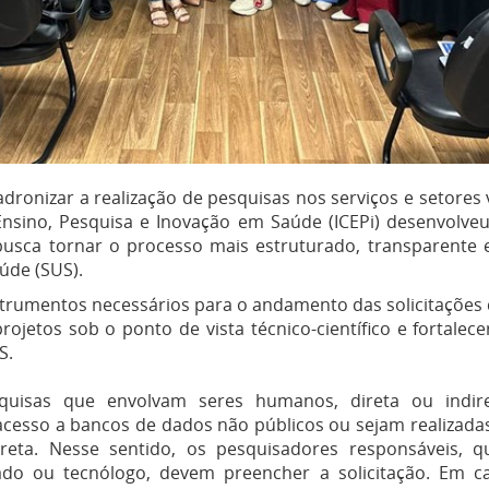
dronizar a realização de pesquisas nos serviços e setores
e Ensino, Pesquisa e Inovação em Saúde (ICEPi) desenvolv
va busca tornar o processo mais estruturado, transparente 
úde (SUS).
nstrumentos necessários para o andamento das solicitaçõe
ojetos sob o ponto de vista técnico-científico e fortalec
S.
squisas que envolvam seres humanos, direta ou indir
m acesso a bancos de dados não públicos ou sejam realizada
ireta. Nesse sentido, os pesquisadores responsáveis, 
iado ou tecnólogo, devem preencher a solicitação. Em c