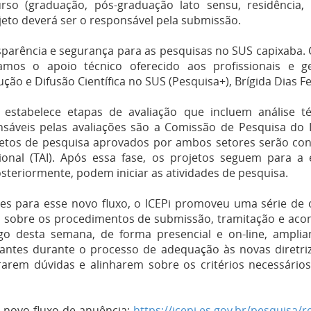
so (graduação, pós-graduação lato sensu, residência, in
jeto deverá ser o responsável pela submissão.
sparência e segurança para as pesquisas no SUS capixaba. C
iamos o apoio técnico oferecido aos profissionais e g
ão e Difusão Científica no SUS (Pesquisa+), Brígida Dias F
estabelece etapas de avaliação que incluem análise t
onsáveis pelas avaliações são a Comissão de Pesquisa do
jetos de pesquisa aprovados por ambos setores serão con
onal (TAI). Após essa fase, os projetos seguem para a 
osteriormente, podem iniciar as atividades de pesquisa.
s para esse novo fluxo, o ICEPi promoveu uma série de o
es sobre os procedimentos de submissão, tramitação e ac
o desta semana, de forma presencial e on-line, ampli
pantes durante o processo de adequação às novas diretri
rarem dúvidas e alinharem sobre os critérios necessário
o novo fluxo de anuência:
https://icepi.es.gov.br/pesquisa/