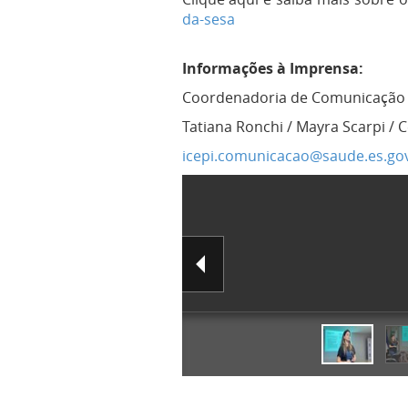
da-sesa
Informações à Imprensa:
Coordenadoria de Comunicação em
Tatiana Ronchi / Mayra Scarpi / Ce
icepi.comunicacao@saude.es.gov