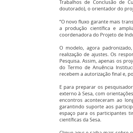
Trabalhos de Conclusão de Cur
doutorado), o orientador do pro
“O novo fluxo garante mais tran
a produção científica e ampl
coordenadora do Projeto de Induç
O modelo, agora padronizado, 
realização de ajustes. Os resp
Pesquisa. Assim, apenas os pro
do Termo de Anuência Instituci
recebem a autorização final e, p
E para preparar os pesquisadore
externo à Sesa, com orientaçõ
encontros aconteceram ao long
garantindo suporte aos partici
espaço para os participantes ti
científicas da Sesa.
Clique aqui e saiba mais sobre 